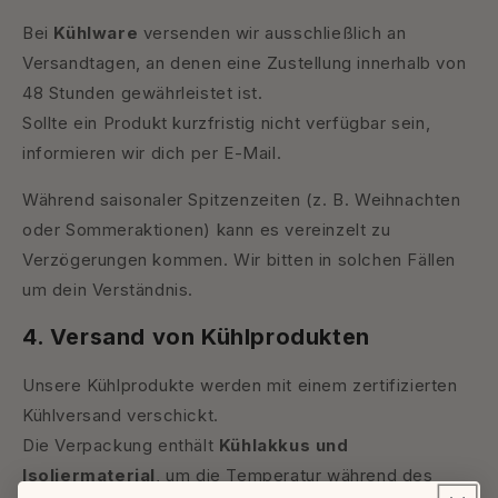
Bei
Kühlware
versenden wir ausschließlich an
Versandtagen, an denen eine Zustellung innerhalb von
48 Stunden gewährleistet ist.
Sollte ein Produkt kurzfristig nicht verfügbar sein,
informieren wir dich per E-Mail.
Während saisonaler Spitzenzeiten (z. B. Weihnachten
oder Sommeraktionen) kann es vereinzelt zu
Verzögerungen kommen. Wir bitten in solchen Fällen
um dein Verständnis.
4. Versand von Kühlprodukten
Unsere Kühlprodukte werden mit einem zertifizierten
Kühlversand verschickt.
Die Verpackung enthält
Kühlakkus und
Isoliermaterial
, um die Temperatur während des