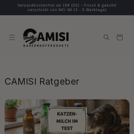
Direkt
Versandkostenfrei ab 29€ (DE) - Frisch & gekühlt
zum
verschickt von MO-MI (3 - 5 Werktage)
Inhalt
Warenkorb
CAMISI Ratgeber