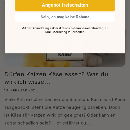
schaden? Gerade bei Themen wie rohes Ei für Katzen,
Angebot freischalten
gekochtes Ei für Katzen oder Ei...
Nein, ich mag keine Rabatte
Mit der Anmeldung erklärst du dich damit einverstanden, E-
Mail-Marketing zu erhalten
Dürfen Katzen Käse essen? Was du
wirklich wisse...
18. FEBRUAR 2026
Viele Katzenhalter kennen die Situation: Kaum wird Käse
ausgepackt, steht die Katze neugierig daneben. Doch
ist Käse für Katzen wirklich geeignet? Oder kann er
sogar schädlich sein? Hier erfährst du,...